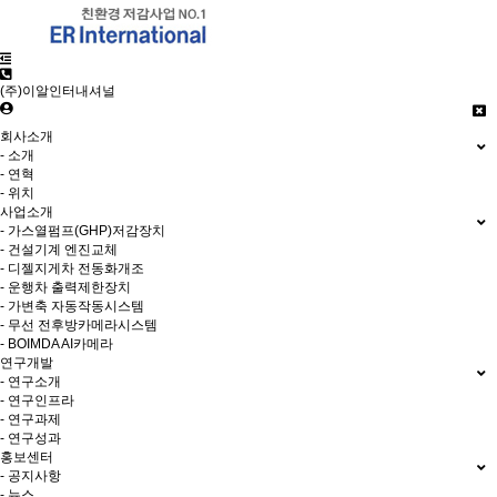
(주)이알인터내셔널
회사소개
- 소개
- 연혁
- 위치
사업소개
- 가스열펌프(GHP)저감장치
- 건설기계 엔진교체
- 디젤지게차 전동화개조
- 운행차 출력제한장치
- 가변축 자동작동시스템
- 무선 전후방카메라시스템
- BOIMDA AI카메라
연구개발
- 연구소개
- 연구인프라
- 연구과제
- 연구성과
홍보센터
- 공지사항
- 뉴스