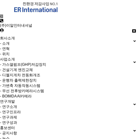
(주)이알인터내셔널
회사소개
- 소개
- 연혁
- 위치
사업소개
- 가스열펌프(GHP)저감장치
- 건설기계 엔진교체
- 디젤지게차 전동화개조
- 운행차 출력제한장치
- 가변축 자동작동시스템
- 무선 전후방카메라시스템
- BOIMDA AI카메라
연구개발
- 연구소개
- 연구인프라
- 연구과제
- 연구성과
홍보센터
- 공지사항
- 뉴스